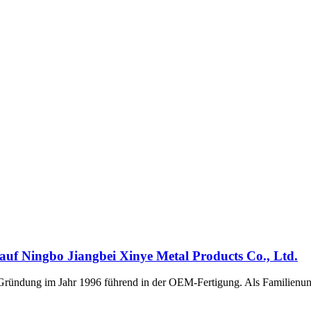
auf Ningbo Jiangbei Xinye Metal Products Co., Ltd.
er Gründung im Jahr 1996 führend in der OEM-Fertigung. Als Familienun